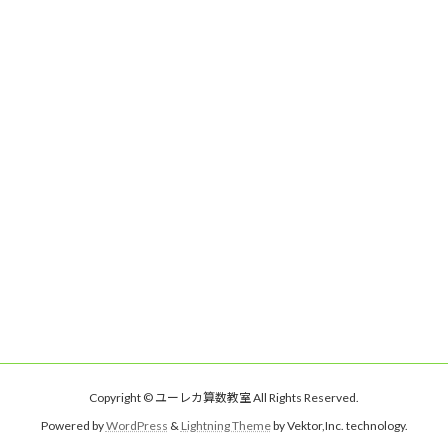
Copyright © ユーレカ算数教室 All Rights Reserved.
Powered by
WordPress
&
Lightning Theme
by Vektor,Inc. technology.