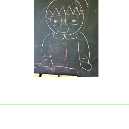
日
時
: