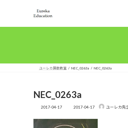
コ
ナ
ン
ビ
テ
ゲ
ン
ー
ツ
シ
へ
ョ
ス
ン
キ
に
ッ
移
プ
動
ユーレカ算数教室
NEC_0263a
NEC_0263a
NEC_0263a
最
2017-04-17
2017-04-17
ユーレカ先
終
更
新